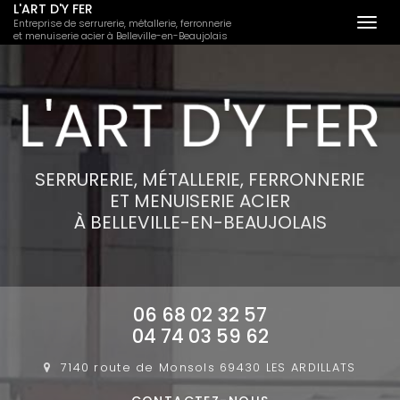
L'ART D'Y FER
Entreprise de serrurerie, métallerie, ferronnerie
Togg
et menuiserie acier à Belleville-en-Beaujolais
navi
Aller
au
contenu
principal
SERRURERIE, MÉTALLERIE, FERRONNERIE
ET MENUISERIE ACIER
À BELLEVILLE-EN-BEAUJOLAIS
06 68 02 32 57
04 74 03 59 62
7140 route de Monsols
69430 LES ARDILLATS