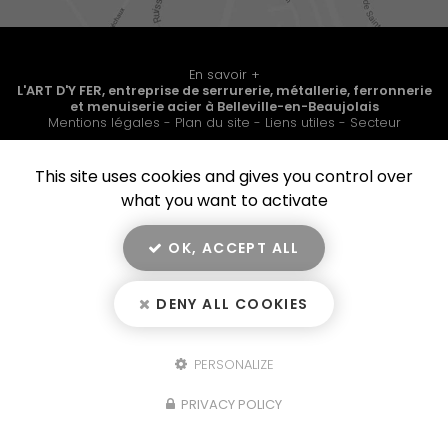
En savoir +
L'ART D'Y FER, entreprise de serrurerie, métallerie, ferronnerie
et menuiserie acier
à Belleville-en-Beaujolais
L’ART D’Y FER
Mentions légales
-
Plan du site
-
Liens utiles
-
Secteur
This site uses cookies and gives you control over
Création et référencement de site Internet
Fermer
what you want to activate
Demande de Devis
Notre savoir-faire : Serrurier, métallier et ferronnier à
Belleville-en-Beaujolais
OK, ACCEPT ALL
Création escalier
10
/10
Création d'un escalier en métal avec des marches en
bois
DENY ALL COOKIES
3 avis
Création garde-corps
Fabrication d'une rehausse de trémie pour pompes à
PERSONALIZE
vendange
Travail de pros
PRIVACY POLICY
de Laura
VÉRIFIÉ
Création de baie vitrée