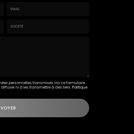
Email
:
*
Société
:
nées personnelles transmises via ce formulaire.
ffuser ni à les transmettre à des tiers.
Politique
NVOYER