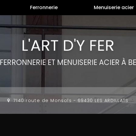
Ferronnerie
Menuiserie acier
, FERRONNERIE
ET MENUISERIE ACIER
À B
7140 route de Monsols
-
69430 LES ARDILLATS