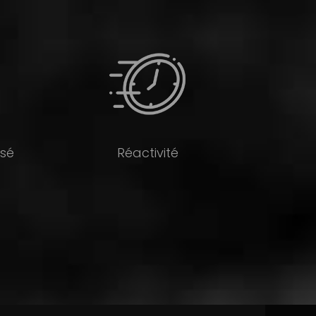
isé
Réactivité