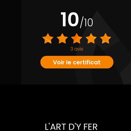
10
/10
3 avis
Voir le certificat