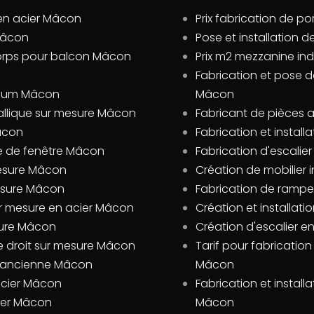
 en acier Mâcon
Prix fabrication de po
Mâcon
Pose et installation
corps pour balcon Mâcon
Prix m2 mezzanine ind
Fabrication et pose d
inium Mâcon
Mâcon
allique sur mesure Mâcon
Fabricant de pièces 
âcon
Fabrication et insta
se de fenêtre Mâcon
Fabrication d'escalier
mesure Mâcon
Création de mobilier 
mesure Mâcon
Fabrication de rampe
ur mesure en acier Mâcon
Création et installa
sure Mâcon
Création d'escalier e
que droit sur mesure Mâcon
Tarif pour fabricatio
 l'ancienne Mâcon
Mâcon
acier Mâcon
Fabrication et instal
cier Mâcon
Mâcon