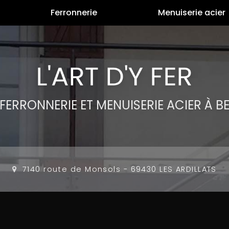
Ferronnerie
Menuiserie acier
, FERRONNERIE
ET MENUISERIE ACIER
À B
7140 route de Monsols
-
69430 LES ARDILLATS