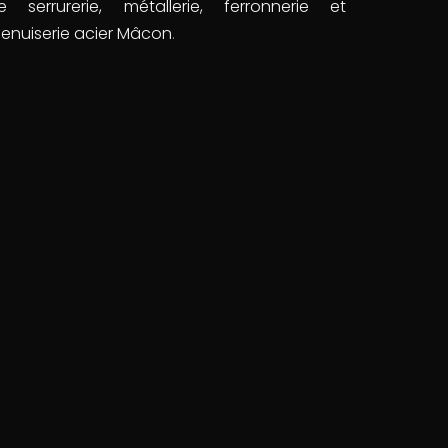
e serrurerie, métallerie, ferronnerie et
enuiserie acier Mâcon
.