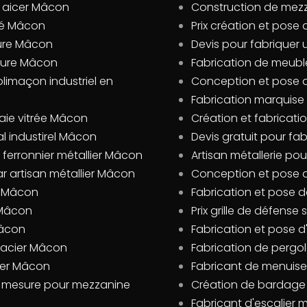
n aicer Mâcon
Construction de mez
isé Mâcon
Prix création et pos
sure Mâcon
Devis pour fabriquer
esure Mâcon
Fabrication de meub
olimaçon industriel en
Conception et pose d
Fabrication marquis
baie vitrée Mâcon
Création et fabricat
l industirel Mâcon
Devis gratuit pour fa
 ferronnier métallier Mâcon
Artisan métallerie p
ar artisan métallier Mâcon
Conception et pose d
er Mâcon
Fabrication et pose 
 Mâcon
Prix grille de défens
Mâcon
Fabrication et pose d
e acier Mâcon
Fabrication de pergo
cier Mâcon
Fabricant de menuise
r mesure pour mezzanine
Création de bardage
Fabricant d'escalier