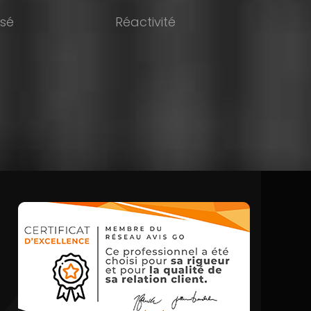
isé
Réactivité