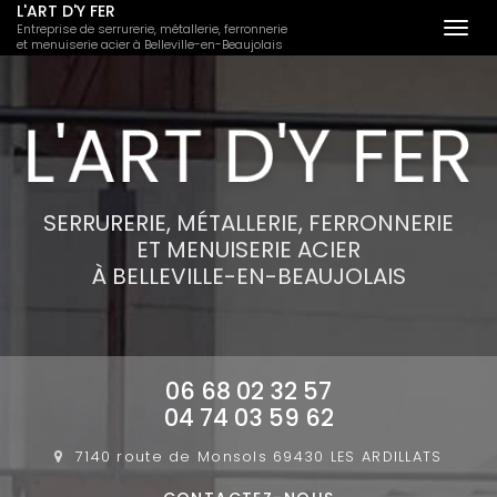
L'ART D'Y FER
Entreprise de serrurerie, métallerie, ferronnerie
Togg
et menuiserie acier à Belleville-en-Beaujolais
navi
Aller
au
contenu
principal
SERRURERIE, MÉTALLERIE, FERRONNERIE
ET MENUISERIE ACIER
À BELLEVILLE-EN-BEAUJOLAIS
06 68 02 32 57
04 74 03 59 62
7140 route de Monsols
69430 LES ARDILLATS