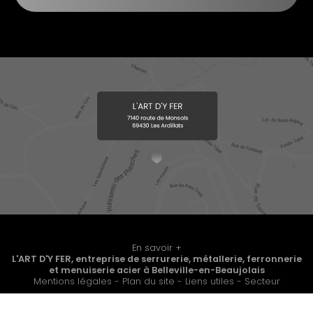
*
En savoir +
L'ART D'Y FER, entreprise de serrurerie, métallerie, ferronnerie
et menuiserie acier
à Belleville-en-Beaujolais
L’ART D’Y FER
Mentions légales
-
Plan du site
-
Liens utiles
-
Secteur