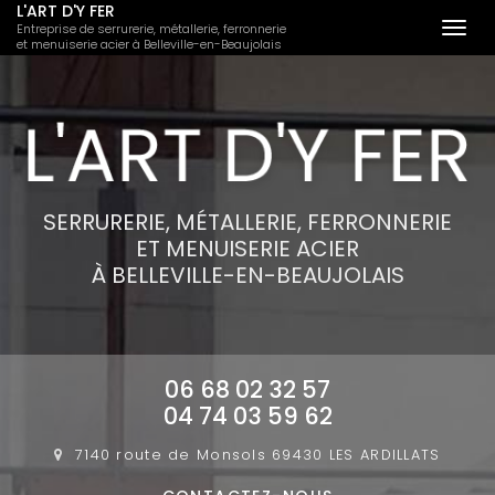
L'ART D'Y FER
Entreprise de serrurerie, métallerie, ferronnerie
Togg
et menuiserie acier à Belleville-en-Beaujolais
navi
Aller
au
contenu
principal
SERRURERIE, MÉTALLERIE, FERRONNERIE
ET MENUISERIE ACIER
À BELLEVILLE-EN-BEAUJOLAIS
06 68 02 32 57
04 74 03 59 62
7140 route de Monsols
69430 LES ARDILLATS