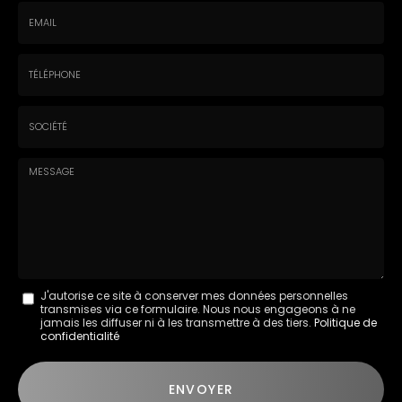
Nom
-
Prénom
Email
:
:
*
*
Tél.
:
*
Société
:
Message
J'autorise ce site à conserver mes données personnelles
transmises via ce formulaire. Nous nous engageons à ne
:
jamais les diffuser ni à les transmettre à des tiers.
Politique de
confidentialité
*
Acceptation
RGPD
ENVOYER